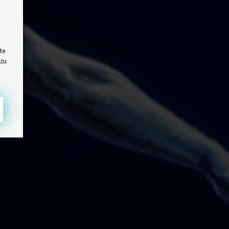
te
 zu
e