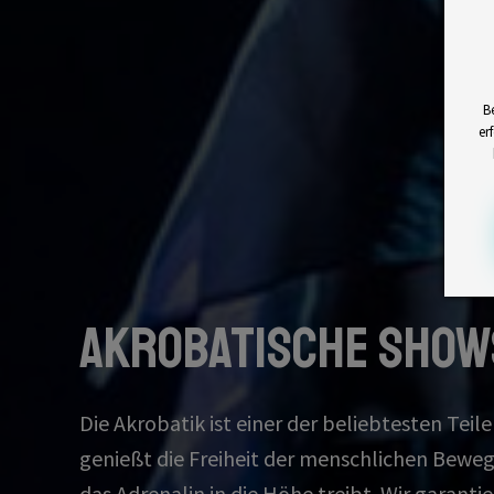
B
er
Akrobatische Show
Die Akrobatik ist einer der beliebtesten Tei
genießt die Freiheit der menschlichen Bewe
das Adrenalin in die Höhe treibt. Wir garanti