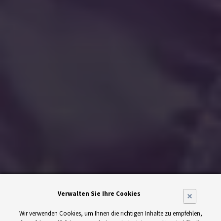
Verwalten Sie Ihre Cookies
×
Wir verwenden Cookies, um Ihnen die richtigen Inhalte zu empfehlen,