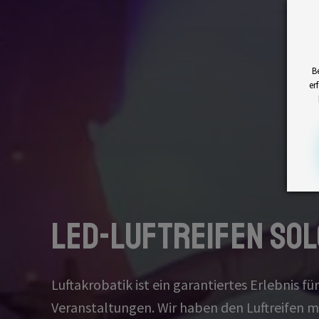
B
er
LED-Luftreifen Sol
Luftakrobatik ist ein garantiertes Erlebnis fü
Veranstaltungen. Wir haben den Luftreifen m