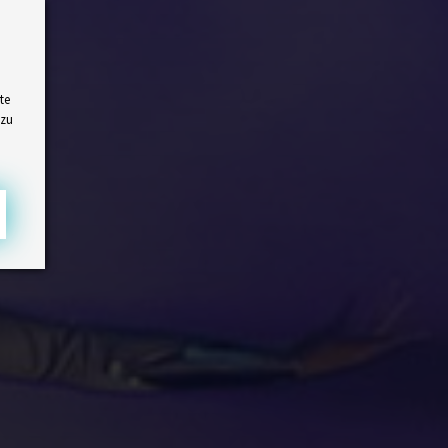
te
 zu
e