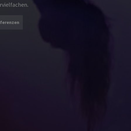
rvielfachen.
eferenzen