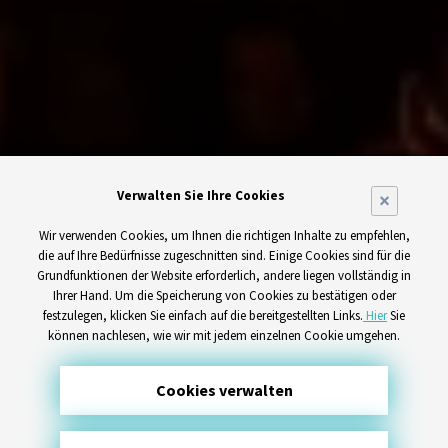
Verwalten Sie Ihre Cookies
×
Wir verwenden Cookies, um Ihnen die richtigen Inhalte zu empfehlen,
die auf Ihre Bedürfnisse zugeschnitten sind. Einige Cookies sind für die
Grundfunktionen der Website erforderlich, andere liegen vollständig in
Ihrer Hand. Um die Speicherung von Cookies zu bestätigen oder
festzulegen, klicken Sie einfach auf die bereitgestellten Links.
Hier
Sie
können nachlesen, wie wir mit jedem einzelnen Cookie umgehen.
Cookies verwalten